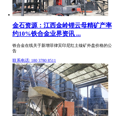
金石资源：江西金岭锂云母精矿产率
约10%铁合金业界资讯 ...
铁合金在线关于新增菲律宾印尼红土镍矿外盘价格的公
告
联系电话: 180 3780 8511