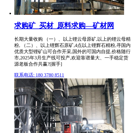
求购矿_买材_原料求购—矿材网
长期大量收购 （一）、以上锂云母原矿,以上的锂云母精
粉, （二）、以上锂辉石原矿,4点以上锂辉石精粉,寻国内
优质大型锂矿山可合作开采,国外的可国内自提,价格随行
市,2025年3月生产线可投产,欢迎靠谱量大、一手稳定货
源老板合作共赢?[握手]
联系电话: 180 3780 8511