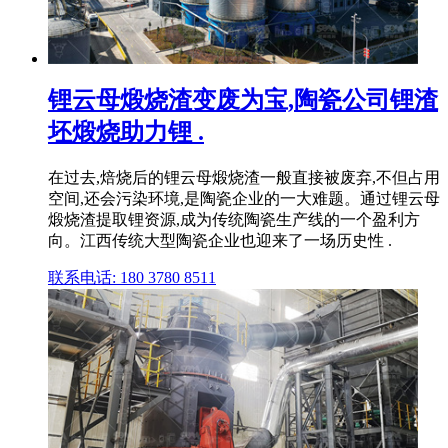
锂云母煅烧渣变废为宝,陶瓷公司锂渣
坯煅烧助力锂 .
在过去,焙烧后的锂云母煅烧渣一般直接被废弃,不但占用
空间,还会污染环境,是陶瓷企业的一大难题。通过锂云母
煅烧渣提取锂资源,成为传统陶瓷生产线的一个盈利方
向。江西传统大型陶瓷企业也迎来了一场历史性 .
联系电话: 180 3780 8511