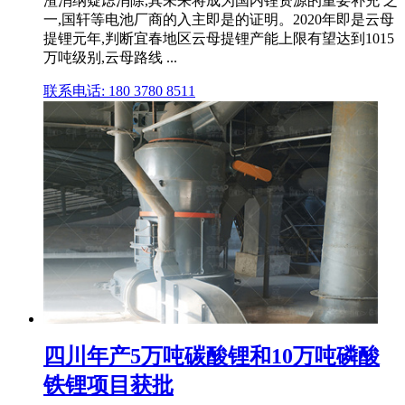
渣消纳疑虑消除,其未来将成为国内锂资源的重要补充 之
一,国轩等电池厂商的入主即是的证明。2020年即是云母
提锂元年,判断宜春地区云母提锂产能上限有望达到1015
万吨级别,云母路线 ...
联系电话: 180 3780 8511
四川年产5万吨碳酸锂和10万吨磷酸
铁锂项目获批