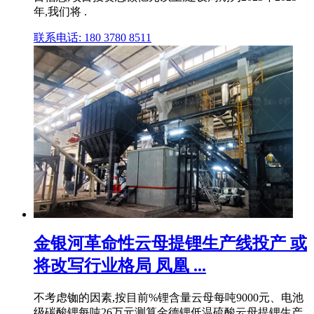
年,我们将 .
联系电话: 180 3780 8511
金银河革命性云母提锂生产线投产 或
将改写行业格局 凤凰 ...
不考虑铷的因素,按目前%锂含量云母每吨9000元、电池
级碳酸锂每吨26万元测算金德锂低温硫酸云母提锂生产