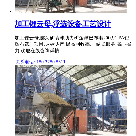
加工锂云母,浮选设备工艺设计
加工锂云母,鑫海矿装津助力矿企津巴布韦200万TPA锂
辉石选厂项目,达标达产,提高回收率,一站式服务,省心省
力.欢迎在线咨询详情.
联系电话: 180 3780 8511