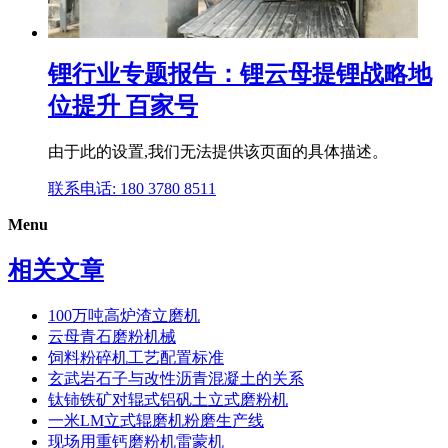
锂行业专题报告：锂云母提锂战略地
位提升 百家号
由于此的设置,我们无法提供该页面的具体描述。
联系电话: 180 3780 8511
Menu
相关文章
100万吨高炉渣立磨机
云母青石磨粉机械
饲料粉碎机工艺配置标准
玄武岩石子与改性沥青混凝土的关系
钛铈铁矿对辊式铝矾土立式磨粉机
一米LM立式辊磨机粉磨生产线
现场用重钙磨粉机雷蒙机