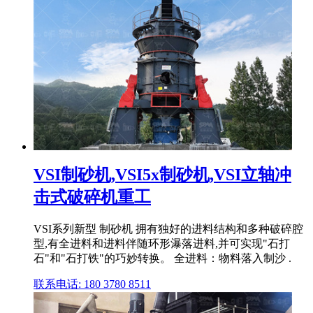
VSI制砂机,VSI5x制砂机,VSI立轴冲
击式破碎机重工
VSI系列新型 制砂机 拥有独好的进料结构和多种破碎腔
型,有全进料和进料伴随环形瀑落进料,并可实现"石打
石"和"石打铁"的巧妙转换。 全进料：物料落入制沙 .
联系电话: 180 3780 8511