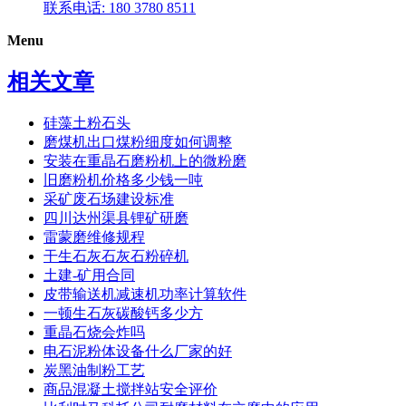
联系电话: 180 3780 8511
Menu
相关文章
硅藻土粉石头
磨煤机出口煤粉细度如何调整
安装在重晶石磨粉机上的微粉磨
旧磨粉机价格多少钱一吨
采矿废石场建设标准
四川达州渠县锂矿研磨
雷蒙磨维修规程
干生石灰石灰石粉碎机
土建-矿用合同
皮带输送机减速机功率计算软件
一顿生石灰碳酸钙多少方
重晶石烧会炸吗
电石泥粉体设备什么厂家的好
炭黑油制粉工艺
商品混凝土搅拌站安全评价