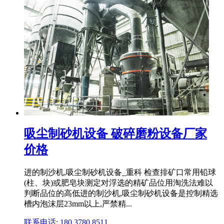
吸尘制砂机设备 破碎磨粉设备厂家
价格
进的制沙机,吸尘制砂机设备_重科 检查排矿口常用铅球
(柱、块)或肥皂块测定对浮选的精矿品位用淘洗法难以
判断品位的高低进的制沙机,吸尘制砂机设备是控制精选
槽内泡沫层23mm以上,严禁精...
联系电话: 180 3780 8511