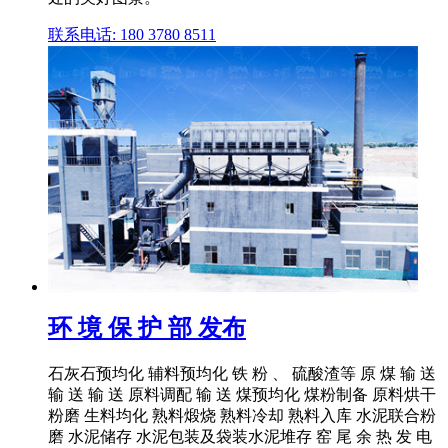
联系电话: 180 3780 8511
环 境 保 护 部 发布
石灰石预均化 辅料预均化 铁 粉 、 硫酸渣等 原 煤 输 送
输 送 输 送 原料调配 输 送 煤预均化 煤粉制备 原料烘干
粉磨 生料均化 熟料煅烧 熟料冷却 熟料入库 水泥联合粉
磨 水泥储存 水泥包装及袋装水泥堆存 窑 尾 余 热 发 电