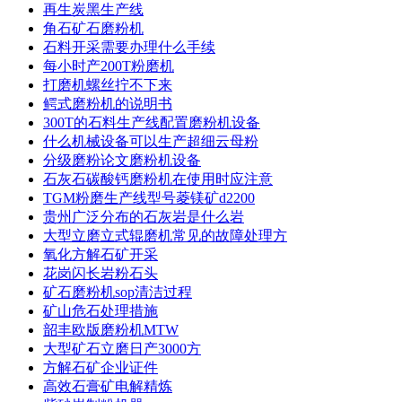
再生炭黑生产线
角石矿石磨粉机
石料开采需要办理什么手续
每小时产200T粉磨机
打磨机螺丝拧不下来
鳄式磨粉机的说明书
300T的石料生产线配置磨粉机设备
什么机械设备可以生产超细云母粉
分级磨粉论文磨粉机设备
石灰石碳酸钙磨粉机在使用时应注意
TGM粉磨生产线型号菱镁矿d2200
贵州广泛分布的石灰岩是什么岩
大型立磨立式辊磨机常见的故障处理方
氧化方解石矿开采
花岗闪长岩粉石头
矿石磨粉机sop清洁过程
矿山危石处理措施
韶丰欧版磨粉机MTW
大型矿石立磨日产3000方
方解石矿企业证件
高效石膏矿电解精炼