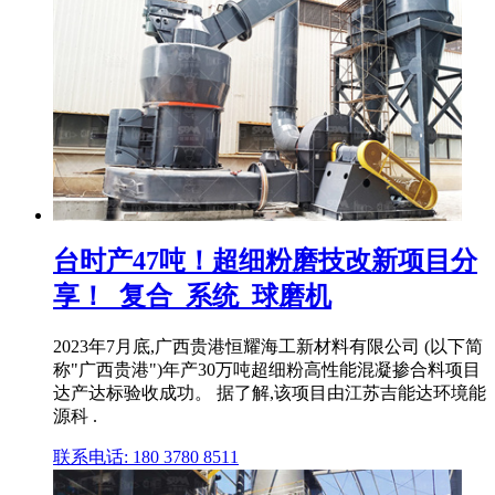
台时产47吨！超细粉磨技改新项目分
享！_复合_系统_球磨机
2023年7月底,广西贵港恒耀海工新材料有限公司 (以下简
称"广西贵港")年产30万吨超细粉高性能混凝掺合料项目
达产达标验收成功。 据了解,该项目由江苏吉能达环境能
源科 .
联系电话: 180 3780 8511