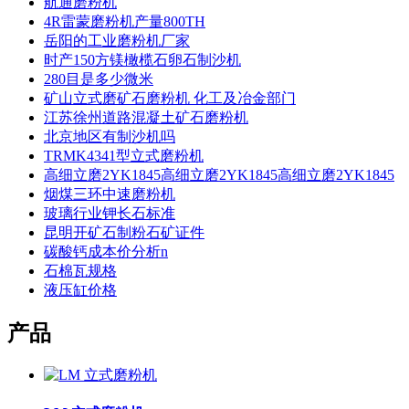
航通磨粉机
4R雷蒙磨粉机产量800TH
岳阳的工业磨粉机厂家
时产150方镁橄榄石卵石制沙机
280目是多少微米
矿山立式磨矿石磨粉机 化工及冶金部门
江苏徐州道路混凝土矿石磨粉机
北京地区有制沙机吗
TRMK4341型立式磨粉机
高细立磨2YK1845高细立磨2YK1845高细立磨2YK1845
烟煤三环中速磨粉机
玻璃行业钾长石标准
昆明开矿石制粉石矿证件
碳酸钙成本价分析n
石棉瓦规格
液压缸价格
产品