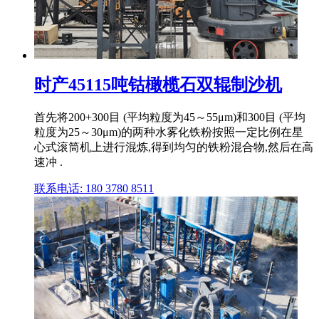
时产45115吨钴橄榄石双辊制沙机
首先将200+300目 (平均粒度为45～55μm)和300目 (平均
粒度为25～30μm)的两种水雾化铁粉按照一定比例在星
心式滚筒机上进行混炼,得到均匀的铁粉混合物,然后在高
速冲 .
联系电话: 180 3780 8511