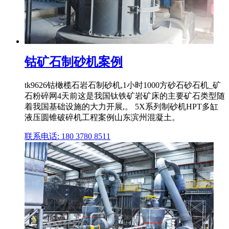
钴矿石制砂机案例
tk9626钴橄榄石岩石制砂机,1小时1000方砂石砂石机_矿
石粉碎网4天前这是我国钛铁矿岩矿床的主要矿石类型随
着我国基础设施的大力开展,。 5X系列制砂机HPT多缸
液压圆锥破碎机工程案例山东滨州混凝土。
联系电话: 180 3780 8511