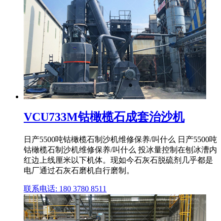
VCU733M钴橄榄石成套治沙机
日产5500吨钴橄榄石制沙机维修保养/叫什么 日产5500吨
钴橄榄石制沙机维修保养/叫什么 投冰量控制在刨冰漕内
红边上线厘米以下机体。现如今石灰石脱硫剂几乎都是
电厂通过石灰石磨机自行磨制。
联系电话: 180 3780 8511