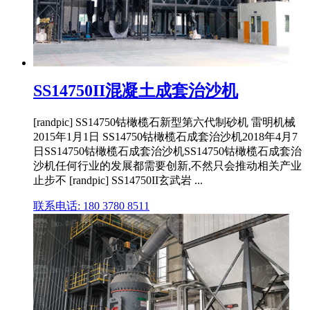
SS14750II混凝土成套治沙机
[randpic] SS14750钴橄榄石新型第六代制砂机 雷明机械
2015年1月1日 SS14750钴橄榄石成套治沙机2018年4月7
日SS14750钴橄榄石成套治沙机SS14750钴橄榄石成套治
沙机任何行业的发展都需要创新,不然只会推动相关产业
止步不 [randpic] SS14750II玄武岩 ...
联系电话: 180 3780 8511