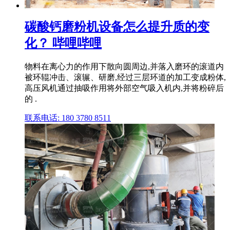
碳酸钙磨粉机设备怎么提升质的变
化？ 哔哩哔哩
物料在离心力的作用下散向圆周边,并落入磨环的滚道内
被环辊冲击、滚辗、研磨,经过三层环道的加工变成粉体,
高压风机通过抽吸作用将外部空气吸入机内,并将粉碎后
的 .
联系电话: 180 3780 8511