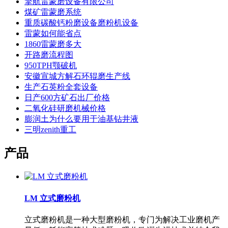
擎航雷蒙磨设备有限公司
煤矿雷蒙磨系统
重质碳酸钙粉磨设备磨粉机设备
雷蒙如何能省点
1860雷蒙磨多大
开路磨流程图
950TPH颚破机
安徽宣城方解石环辊磨生产线
生产石英粉全套设备
日产600方矿石出厂价格
二氧化硅研磨机械价格
膨润土为什么要用于油基钻井液
三明zenith重工
产品
LM 立式磨粉机
立式磨粉机是一种大型磨粉机，专门为解决工业磨机产