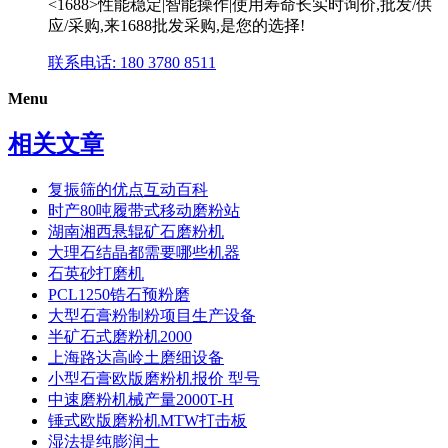
<1688>性能稳定|智能操作|使用寿命长实时询价,批发/供
应/采购,来1688批发采购,是您的选择!
联系电话: 180 3780 8511
Menu
相关文章
复振筛的优点互动百科
时产80吨履带式移动磨粉站
湖南湘西悬辊矿石磨粉机
大理石结晶都需要哪些机器
石英砂打磨机
PCL1250锆石预粉磨
大型石膏粉制粉项目生产设备
半矿石式磨粉机2000
上海路达高岭土磨细设备
小型石膏欧版磨粉机报价 型号
中速磨粉机械产量2000T-H
锤式欧版磨粉机MTW打击板
湿法提纯膨润土