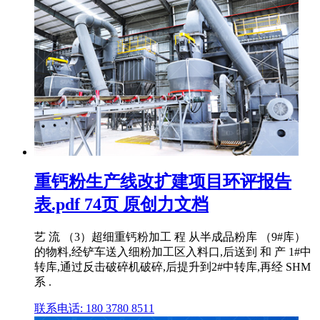
重钙粉生产线改扩建项目环评报告
表.pdf 74页 原创力文档
艺 流 （3）超细重钙粉加工 程 从半成品粉库 （9#库）
的物料,经铲车送入细粉加工区入料口,后送到 和 产 1#中
转库,通过反击破碎机破碎,后提升到2#中转库,再经 SHM
系 .
联系电话: 180 3780 8511