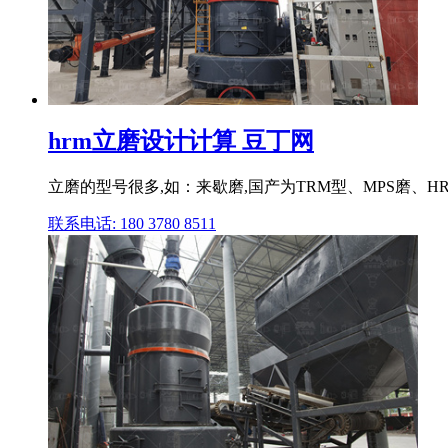
hrm立磨设计计算 豆丁网
立磨的型号很多,如：来歇磨,国产为TRM型、MPS磨、H
联系电话: 180 3780 8511