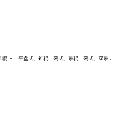
:锥辊 －—平盘式、锥辊—碗式、鼓辊—碗式、双鼓 .