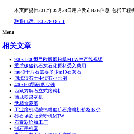
本页面提供2012年05月28日用户发布B2B信息, 
联系电话: 180 3780 8511
Menu
相关文章
900x1200型号欧版磨粉机MTW生产线视频
重质碳酸钙石灰石化原料受入費用
mu40干片石需要多少m10石灰石
回填渣石土中渣石小比例
400x600鄂破多少钱
西藏方解石立式磨粉机
蒲城粉煤灰机
武精雷蒙磨
工业磨机碳酸钙粉磨矿石磨粉机价格多少
砂石场欧版磨粉机MTW
石膏彩绘加工厂
制石墨机器