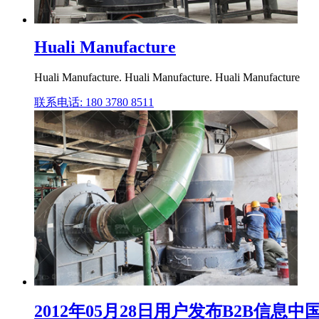
Huali Manufacture
Huali Manufacture. Huali Manufacture. Huali Manufacture
联系电话: 180 3780 8511
2012年05月28日用户发布B2B信息