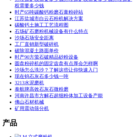
权需要多少钱
时产65吨碳酸钙粉磨石膏粉碎站
江苏盐城市白云石粉机解决方案
碳酸钙土施工工艺流程图
石场矿石磨粉机械设备有什么特点
沙场石场安全距离
工厂直销新型破碎机
破除混凝土路面单价
时产90方萤石破精品砂粉设备
圆盘粉碎机的固定齿盘有点厚会怎样啊
沙场怎么洗沙？了解这些让你快速入门
现在钨石灰石多少钱一吨
3213水泥磨机
泰航牌高效石灰石微粉磨
河南许昌市方解石超细粉体加工设备产能
佛山石材机械
矿用震动筛分机
产品