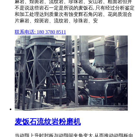
麻岩、煌斑岩、流纹岩、珍珠岩、安山岩、粗面岩但并
不是说这些岩石一定是所说的麦饭石, 只有经过分析鉴定
和加工处理达到质量次有蚀变辉石角闪岩、花岗质混合
片麻岩、煌斑岩、流纹岩、珍珠岩、安
联系电话: 180 3780 8511
麦饭石流纹岩粉磨机
当动颚上升时肘板与动颚间夹角变大,从而推动动颚板向