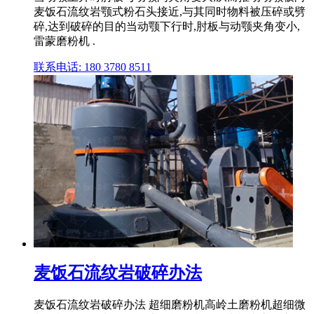
麦饭石流纹岩颚式粉石头接近,与其同时物料被压碎或劈
碎,达到破碎的目的当动颚下行时,肘板与动颚夹角变小,
雷蒙磨粉机 .
联系电话: 180 3780 8511
麦饭石流纹岩破碎办法
麦饭石流纹岩破碎办法 超细磨粉机高岭土磨粉机超细微