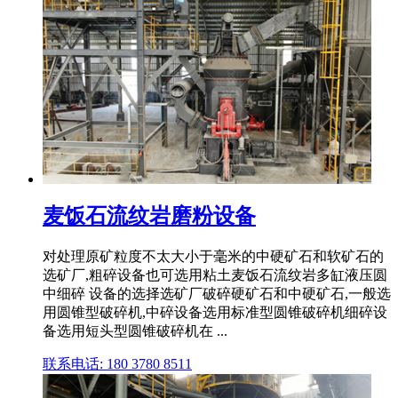
麦饭石流纹岩磨粉设备
对处理原矿粒度不太大小于毫米的中硬矿石和软矿石的
选矿厂,粗碎设备也可选用粘土麦饭石流纹岩多缸液压圆
中细碎 设备的选择选矿厂破碎硬矿石和中硬矿石,一般选
用圆锥型破碎机,中碎设备选用标准型圆锥破碎机细碎设
备选用短头型圆锥破碎机在 ...
联系电话: 180 3780 8511