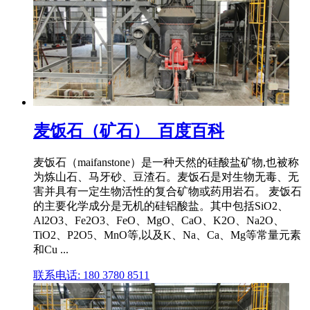
麦饭石（矿石）_百度百科
麦饭石（maifanstone）是一种天然的硅酸盐矿物,也被称
为炼山石、马牙砂、豆渣石。麦饭石是对生物无毒、无
害并具有一定生物活性的复合矿物或药用岩石。 麦饭石
的主要化学成分是无机的硅铝酸盐。其中包括SiO2、
Al2O3、Fe2O3、FeO、MgO、CaO、K2O、Na2O、
TiO2、P2O5、MnO等,以及K、Na、Ca、Mg等常量元素
和Cu ...
联系电话: 180 3780 8511