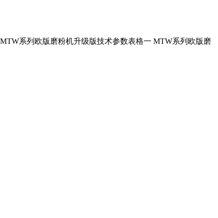
力 (t/h) MTW175T MTW系列欧版磨粉机升级版技术参数表格一 MTW系列欧版磨