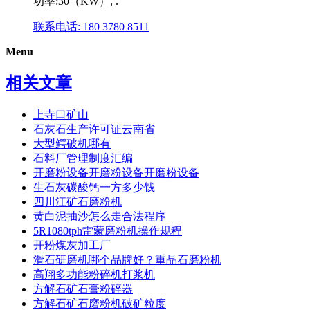
功率:30（KW）, .
联系电话: 180 3780 8511
Menu
相关文章
上寺口矿山
石灰石生产许可证云南省
大型鳄破机哪有
石料厂管理制度汇编
开磨粉设备开磨粉设备开磨粉设备
生石灰碳酸钙一方多少钱
四川江矿石磨粉机
黄白泥抽沙怎么走合法程序
5R1080tph雷蒙磨粉机操作规程
开粉煤灰加工厂
滑石研磨机哪个品牌好？重晶石磨粉机
高翔多功能粉碎机打浆机
方解石矿石膏粉碎器
方解石矿石磨粉机破矿粒度