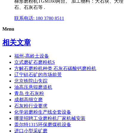
梯形磨粉机TGM160两台。 加工物料：大石块、大理
石、石灰石等 .
联系电话: 180 3780 8511
Menu
相关文章
福州-高岭土设备
立式磨矿石磨粉机S
方解石磨粉机种类 石灰石碳酸钙磨粉机
辽宁硅石矿的市场前景
北京铁陀山失踪
油高压悬辊磨道机
青岛 生石灰粉
成都高细立磨
石灰粉行业要求
化学岩磨粉生产线全套设备
哪里招聘工业磨粉机厂家机械安装
盖尔特1315环保磨煤机设备
进口小型采矿磨