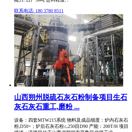
联系电话: 180 3780 8511
山西朔州脱硫石灰石粉制备项目生石
灰石灰石重工,磨粉 ...
设备：四套MTW215系统 物料及成品细度：炉内石灰石
粉,D50=；炉后石灰石粉≤,250目D90 产能：200T/H 项目