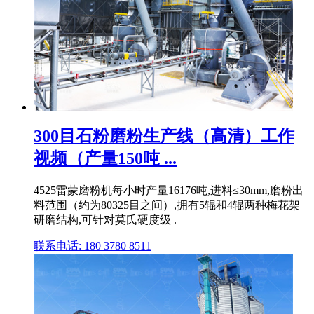
300目石粉磨粉生产线（高清）工作
视频（产量150吨 ...
4525雷蒙磨粉机每小时产量16176吨,进料≤30mm,磨粉出
料范围（约为80325目之间）,拥有5辊和4辊两种梅花架
研磨结构,可针对莫氏硬度级 .
联系电话: 180 3780 8511