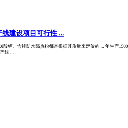
线建设项目可行性 ...
酸钙、含镁防水隔热粉都是根据其质量来定价的 ... 年生产15
 ...