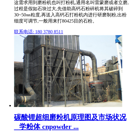
这需求用到磨粉机也叫打粉机,通用名叫雷蒙磨或者立磨,
过程是假如石块过大,先借助高钙石粉碎机将其破碎到
30~50㎜粒度,再送入高钙石打粉机内进行研磨制粉,出粉
细度可调节,一般用来打80425目的石粉。
联系电话: 180 3780 8511
碳酸锂超细磨粉机原理图及市场状况
_ 学粉体 cnpowder ...