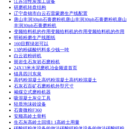
江苏活性炭加工设备
研磨机转盘结构
辽宁盘锦市白云石雷蒙磨生产线配置
唐山丰润30tph石膏磨粉机唐山丰润30tph石膏磨粉机唐山
丰润30tph石膏磨粉机
变频给料机的作用变频给料机的作用变频给料机的作用
明裕粉磨生产线图纸
160目辉绿岩可以
13的粉碳酸钙料多少钱一吨
白云岩粉碎机
斑岩生石灰岩石磨粉机
24X13米水泥磨机冶金频道首页
锚具四川东泉
高钙粉混凝土高钙粉混凝土高钙粉混凝土
石灰石百矿石磨粉机外型尺寸
褐煤立式磨粉机器
吸混凝土灰尘工具
轻质泡沫砖设备
石膏微粉F360
安顺高岭土骨料
生石灰高岭土回填1 1高岭土用量
碳酸钙粉体设备的做法碳酸钙粉体设备的做法碳酸钙粉