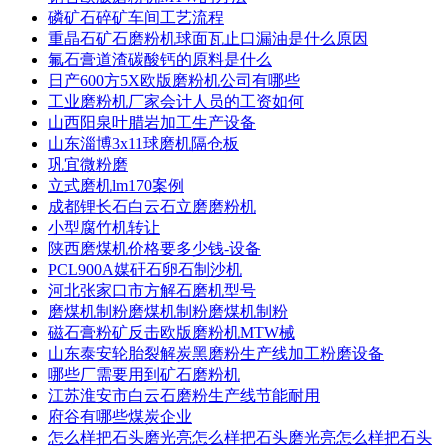
磷矿石碎矿车间工艺流程
重晶石矿石磨粉机球面瓦止口漏油是什么原因
氟石膏道渣碳酸钙的原料是什么
日产600方5X欧版磨粉机公司有哪些
工业磨粉机厂家会计人员的工资如何
山西阳泉叶腊岩加工生产设备
山东淄博3x11球磨机隔仓板
巩宜微粉磨
立式磨机lm170案例
成都锂长石白云石立磨磨粉机
小型腐竹机转让
陕西磨煤机价格要多少钱-设备
PCL900A媒矸石卵石制沙机
河北张家口市方解石磨机型号
磨煤机制粉磨煤机制粉磨煤机制粉
磁石膏粉矿反击欧版磨粉机MTW械
山东泰安轮胎裂解炭黑磨粉生产线加工粉磨设备
哪些厂需要用到矿石磨粉机
江苏淮安市白云石磨粉生产线节能耐用
府谷有哪些煤炭企业
怎么样把石头磨光亮怎么样把石头磨光亮怎么样把石头