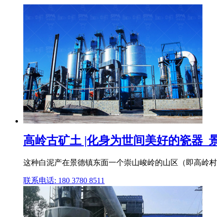
高岭古矿土 |化身为世间美好的瓷器_
这种白泥产在景德镇东面一个崇山峻岭的山区（即高岭村附
联系电话: 180 3780 8511