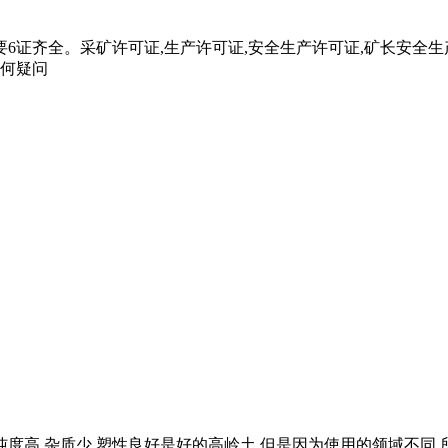
6证齐全。采矿许可证,生产许可证,安全生产许可证,矿长安全生
任何疑问
度高,杂质少,塑性良好是好的高岭土,但是因为使用的领域不同,所