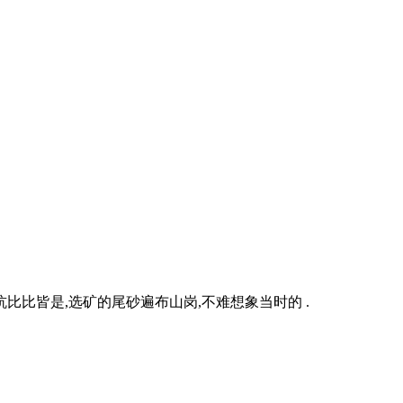
比皆是,选矿的尾砂遍布山岗,不难想象当时的 .