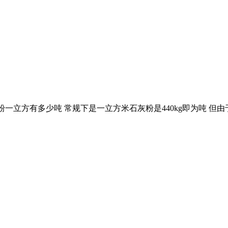
灰粉一立方有多少吨 常规下是一立方米石灰粉是440kg即为吨 但由于