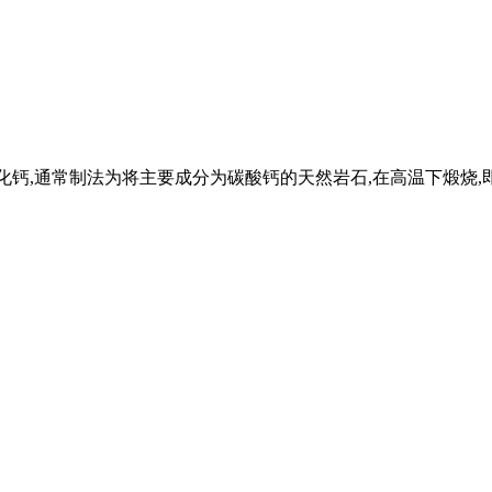
为氧化钙,通常制法为将主要成分为碳酸钙的天然岩石,在高温下煅烧,