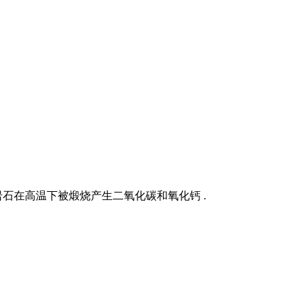
然岩石在高温下被煅烧产生二氧化碳和氧化钙 .