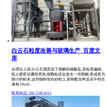
白云石粒度改善与玻璃生产_百度文
库
从理论上讲,白云石屑高温下易解的碳酸盐,若粒度偏细,
投人熔窑后骤然受热,细颗粒还会发生一些裂解,形成更为
细小的粉末,这些细粉包在砂粒上,影响配合料反应中初生
液相 (Na20 .
联系电话: 180 3780 8511