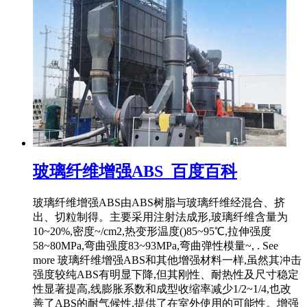
玻璃纤维增强ABS_百度百科
玻璃纤维增强ABS由ABS树脂与玻璃纤维经混合、挤
出、切粒制得。主要采用注射法成形,玻璃纤维含量为
10~20%,密度~/cm2,热变形温度()85~95℃,拉伸强度
58~80MPa,弯曲强度83~93MPa,弯曲弹性模量~, . See
more 玻璃纤维增强ABS和其他增强材料一样,虽然其冲击
强度较纯ABS有明显下降,但其刚性、耐热性及尺寸稳定
性显著提高,线膨胀系数和成型收缩率减少1/2~1/4,也改
善了ABS的耐气候性,提供了在室外使用的可能性。增强