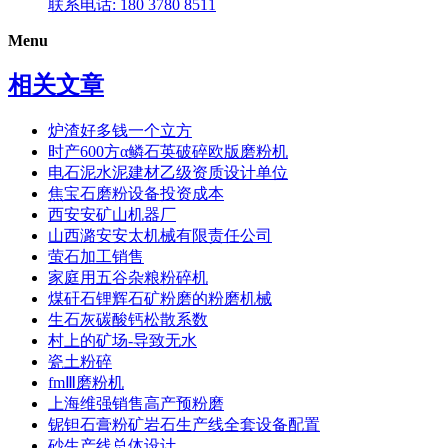
联系电话: 180 3780 8511
Menu
相关文章
炉渣好多钱一个立方
时产600方α鳞石英破碎欧版磨粉机
电石泥水泥建材乙级资质设计单位
焦宝石磨粉设备投资成本
西安安矿山机器厂
山西潞安安太机械有限责任公司
萤石加工销售
家庭用五谷杂粮粉碎机
煤矸石锂辉石矿粉磨的粉磨机械
生石灰碳酸钙松散系数
村上的矿场-导致无水
瓷土粉碎
fmⅢ磨粉机
上海维强销售高产预粉磨
铌钽石膏粉矿岩石生产线全套设备配置
砂生产线总体设计