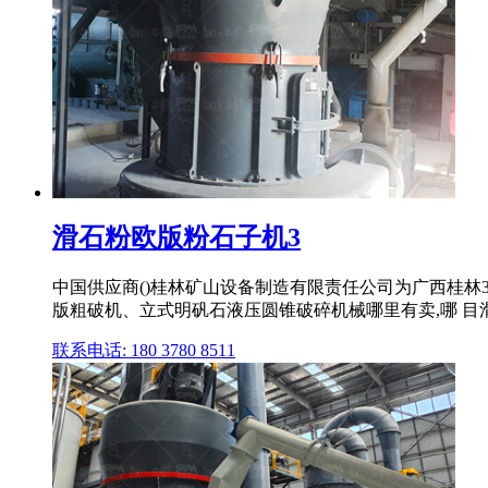
滑石粉欧版粉石子机3
中国供应商()桂林矿山设备制造有限责任公司为广西桂林3
版粗破机、立式明矾石液压圆锥破碎机械哪里有卖,哪 目
联系电话: 180 3780 8511