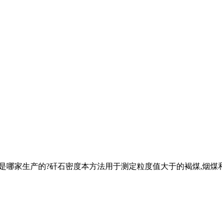
析是哪家生产的?矸石密度本方法用于测定粒度值大于的褐煤,烟