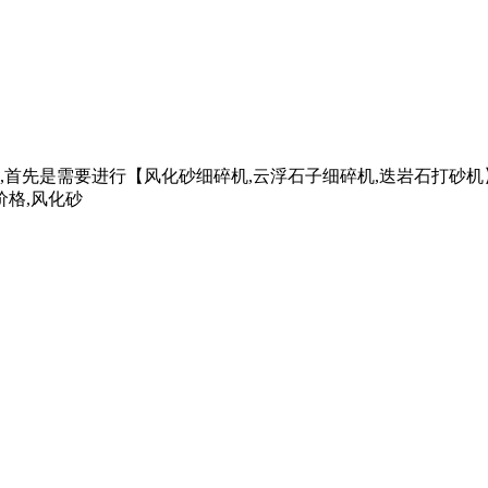
,首先是需要进行【风化砂细碎机,云浮石子细碎机,迭岩石打砂
价格,风化砂