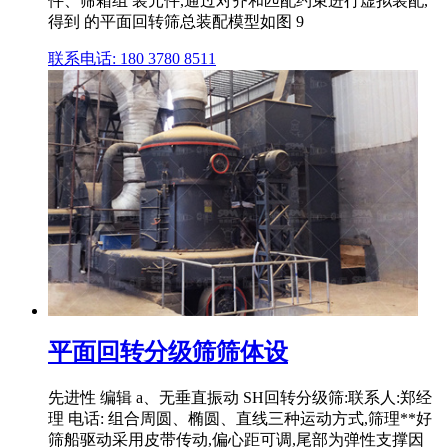
件、筛箱组 装元件,通过对齐和匹配约束进行虚拟装配,
得到 的平面回转筛总装配模型如图 9
联系电话: 180 3780 8511
平面回转分级筛筛体设
先进性 编辑 a、无垂直振动 SH回转分级筛:联系人:郑经
理 电话: 组合周圆、椭圆、直线三种运动方式,筛理**好
筛船驱动采用皮带传动,偏心距可调,尾部为弹性支撑因