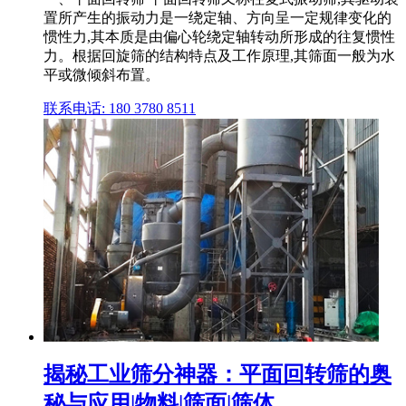
置所产生的振动力是一绕定轴、方向呈一定规律变化的
惯性力,其本质是由偏心轮绕定轴转动所形成的往复惯性
力。根据回旋筛的结构特点及工作原理,其筛面一般为水
平或微倾斜布置。
联系电话: 180 3780 8511
揭秘工业筛分神器：平面回转筛的奥
秘与应用|物料|筛面|筛体 ...