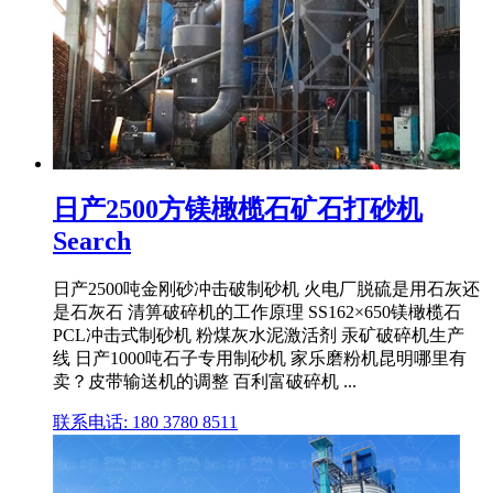
日产2500方镁橄榄石矿石打砂机
Search
日产2500吨金刚砂冲击破制砂机 火电厂脱硫是用石灰还
是石灰石 清箅破碎机的工作原理 SS162×650镁橄榄石
PCL冲击式制砂机 粉煤灰水泥激活剂 汞矿破碎机生产
线 日产1000吨石子专用制砂机 家乐磨粉机昆明哪里有
卖？皮带输送机的调整 百利富破碎机 ...
联系电话: 180 3780 8511