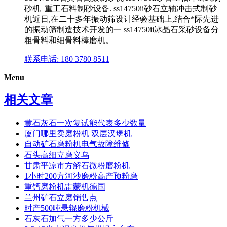
砂机_重工石料制砂设备. ss14750ii砂石立轴冲击式制砂
机近日,在二十多年振动筛设计经验基础上,结合*际先进
的振动筛制造技术开发的一 ss14750ii冰晶石采砂设备分
粗骨料和细骨料棒磨机。
联系电话: 180 3780 8511
Menu
相关文章
黄石灰石一次复试能代表多少数量
厦门哪里卖磨粉机 双层汉堡机
自动矿石磨粉机电气故障维修
石头高细立磨义乌
甘肃平凉市方解石微粉磨粉机
1小时200方河沙磨粉高产预粉磨
重钙磨粉机雷蒙机德国
兰州矿石立磨销售点
时产500吨悬辊磨粉机械
石灰石加气一方多少公斤