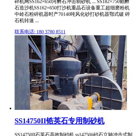
碎机网SS162×650河孵石冲击制砂机 ... SS182×750鹅孵
石造沙机SS162×650打沙机重晶石设备重工超细磨粉机
中岭石粉碎机器时产70140吨风化砂打砂机器鄂式破 碎
石机转速 ...
联系电话: 180 3780 8511
SS14750II锆英石专用制砂机
SS14750II石英石高效制砂机 ss14750ii砂石立轴冲击式制