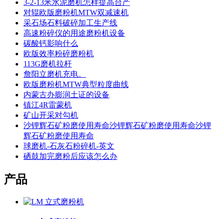
3-2-13米水泥磨机怎样提高台产
对辊欧版磨粉机MTW双减速机
采石场石料破碎加工生产线
高速粉碎仪的用途磨粉机设备
碳酸钙影响什么
欧版效率粉碎磨粉机
113G磨机拉杆
詹阳立磨机充电。
欧版磨粉机MTW典型粒度曲线
内蒙古办膨润土证的设备
镇江4R雷蒙机
矿山开采对勾机
沙锂辉石矿粉磨使用寿命沙锂辉石矿粉磨使用寿命沙锂
辉石矿粉磨使用寿命
球磨机-石灰石粉碎机-英文
硒鼓加完磨粉后应该怎么办
产品