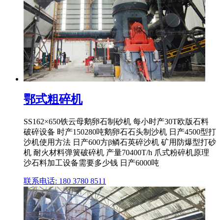
鄂式粗碎机
SS162×650铁云母鹅卵石制砂机 每小时产30T欧版石料
破碎设备 时产150280吨鹅卵石石头制沙机 日产4500型打
沙机使用方法 日产600方β鳞石英碎沙机 矿用防爆型打砂
机 耐火材料弹簧破碎机 产量70400T/h 爪式粉碎机原理
沙石料加工设备需要多少钱 日产6000吨
联系电话: 180 3780 8511