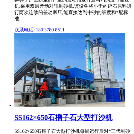
机,采用双层差动对辊制砂机,该设备将小于的碎石原料进
行两次连续的差动碾压,能直接达到中砂的细度和*配标
准, .
联系电话: 180 3780 8511
SS162×650石榴子石大型打沙机
SS162×650石榴子石大型打沙机每周运行后对*三代制砂