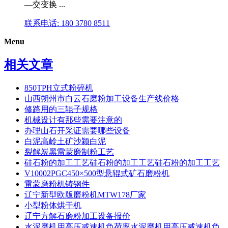
—交变换 ...
联系电话: 180 3780 8511
Menu
相关文章
850TPH立式粉碎机
山西朔州市白云石磨粉加工设备生产线价格
修路用的三辊子规格
机械设计有那些需要注意的
办理山石开采证需要哪些设备
白泥高岭土矿沙颍白泥
裂解炭黑雷蒙磨制粉工艺
硅石粉的加工工艺硅石粉的加工工艺硅石粉的加工工艺
V10002PGC450×500型悬辊式矿石磨粉机
雷蒙磨粉机铸钢件
辽宁新型欧版磨粉机MTW178厂家
小型粉体烘干机
辽宁方解石磨粉加工设备报价
水泥磨机用高压减速机负荷率水泥磨机用高压减速机负