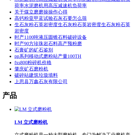
荷率水泥磨机用高压减速机负荷率
关于煤立磨磨操操作心得
高钙粉亚甲蓝试验石灰石要怎么筛
生石灰粉石英岩密度生石灰粉石英岩密度生石灰粉石英
岩密度
时产1100吨液压圆锥石料破碎设备
时产90方珍珠岩石料高产预粉磨
石膏矿的矿石鉴别
pp系列移动式磨粉站产量100TH
fxs800粉碎机价格
肇庆矿石磨粉机
破碎站建筑垃圾填料
上思县万鑫石灰有限公司
产品
LM 立式磨粉机
立式磨粉机是一种大型磨粉机，专门为解决工业磨机产