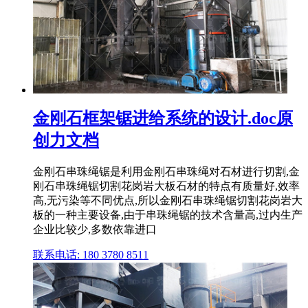
金刚石框架锯进给系统的设计.doc原
创力文档
金刚石串珠绳锯是利用金刚石串珠绳对石材进行切割,金
刚石串珠绳锯切割花岗岩大板石材的特点有质量好,效率
高,无污染等不同优点,所以金刚石串珠绳锯切割花岗岩大
板的一种主要设备,由于串珠绳锯的技术含量高,过内生产
企业比较少,多数依靠进口
联系电话: 180 3780 8511