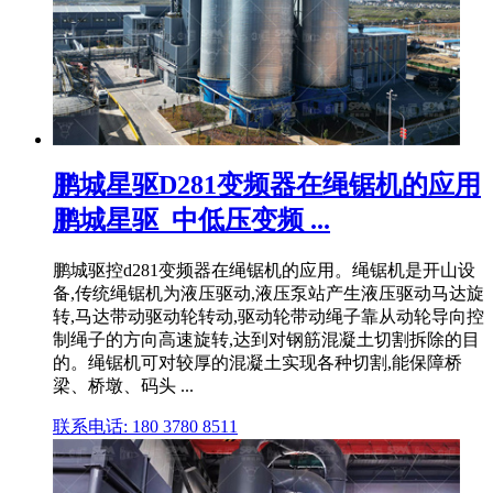
鹏城星驱D281变频器在绳锯机的应用
鹏城星驱_中低压变频 ...
鹏城驱控d281变频器在绳锯机的应用。绳锯机是开山设
备,传统绳锯机为液压驱动,液压泵站产生液压驱动马达旋
转,马达带动驱动轮转动,驱动轮带动绳子靠从动轮导向控
制绳子的方向高速旋转,达到对钢筋混凝土切割拆除的目
的。绳锯机可对较厚的混凝土实现各种切割,能保障桥
梁、桥墩、码头 ...
联系电话: 180 3780 8511