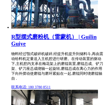
R型摆式磨粉机（雷蒙机） | Guilin
Guiye
物料经过颚式破碎机破碎,经提升机提升到储料斗,再由震
动给料机定量送入主机腔进行研磨。在传动装置的驱动
下,主机腔内支承在梅花架上的磨辊装置,磨辊总成、铲刀
架、铲刀座总成绕轴一起旋转,磨辊总成在离心力的作用
下向外摆动使磨辊与磨环紧贴在一起,磨辊同时绕磨辊轴
自 .
联系电话: 180 3780 8511