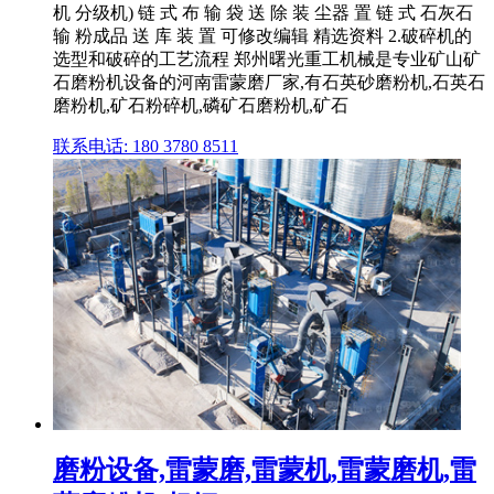
机 分级机) 链 式 布 输 袋 送 除 装 尘器 置 链 式 石灰石
输 粉成品 送 库 装 置 可修改编辑 精选资料 2.破碎机的
选型和破碎的工艺流程 郑州曙光重工机械是专业矿山矿
石磨粉机设备的河南雷蒙磨厂家,有石英砂磨粉机,石英石
磨粉机,矿石粉碎机,磷矿石磨粉机,矿石
联系电话: 180 3780 8511
磨粉设备,雷蒙磨,雷蒙机,雷蒙磨机,雷