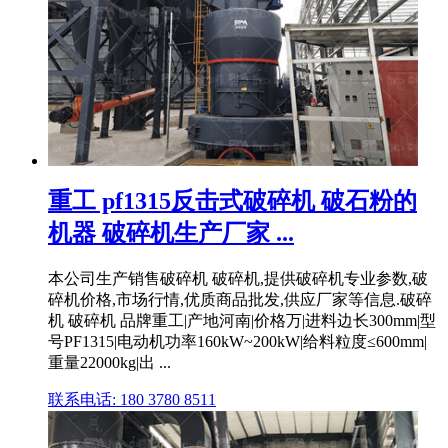
重工 pf1315反击式破碎机 破石粉的
机器 破碎机生产厂家 ...
本公司生产销售破碎机 破碎机,提供破碎机专业参数,破
碎机价格,市场行情,优质商品批发,供应厂家等信息.破碎
机 破碎机 品牌重工|产地河南|价格万|进料边长300mm|型
号PF1315|电动机功率160kW~200kW|给料粒度≤600mm|
重量22000kg|出 ...
联系电话: 180 3780 8511